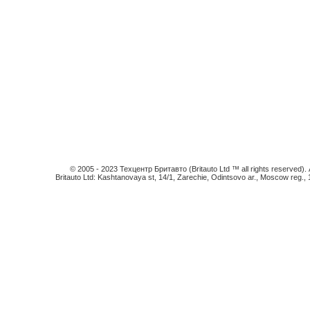
© 2005 - 2023 Техцентр Бритавто (Britauto Ltd ™ all rights reserved). An
Britauto Ltd: Kashtanovaya st, 14/1, Zarechie, Odintsovo ar., Moscow reg.,