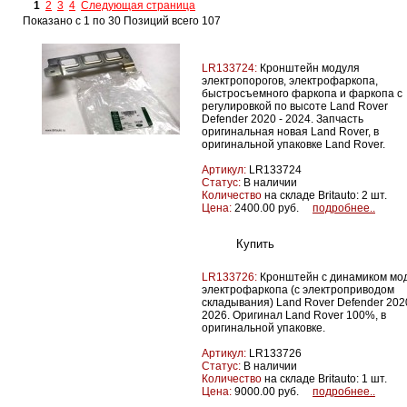
1
2
3
4
Следующая страница
Показано с 1 по 30 Позиций всего 107
LR133724:
Кронштейн модуля
электропорогов, электрофаркопа,
быстросъемного фаркопа и фаркопа с
регулировкой по высоте Land Rover
Defender 2020 - 2024. Запчасть
оригинальная новая Land Rover, в
оригинальной упаковке Land Rover.
Артикул:
LR133724
Статус:
В наличии
Количество
на складе Britauto: 2 шт.
Цена:
2400.00 руб.
подробнее..
LR133726:
Кронштейн с динамиком мо
электрофаркопа (с электроприводом
складывания) Land Rover Defender 2020
2026. Оригинал Land Rover 100%, в
оригинальной упаковке.
Артикул:
LR133726
Статус:
В наличии
Количество
на складе Britauto: 1 шт.
Цена:
9000.00 руб.
подробнее..