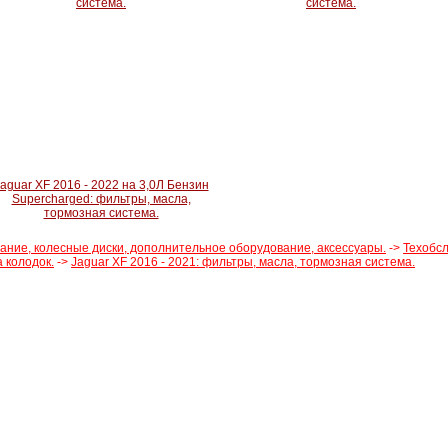
система.
система.
aguar XF 2016 - 2022 на 3,0Л Бензин
Supercharged: фильтры, масла,
тормозная система.
вание, колесные диски, дополнительное оборудование, аксессуары.
->
Техобсл
 колодок.
->
Jaguar XF 2016 - 2021: фильтры, масла, тормозная система.