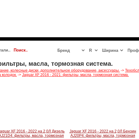
 2023 - 2024
JAGUAR
LR DEFENDER NEW
LR DISCOVERY 5
 фильтры, масла, тормозная система.
вание, колесные диски, дополнительное оборудование, аксессуары.
->
Техобсл
 колодок.
->
Jaguar XF 2016 - 2021: фильтры, масла, тормозная система.
aguar XF 2016 - 2022 на 2,0Л Дизель
Jaguar XF 2016 - 2022 на 2,0Л Бензин
AJ21D4: фильтры, масла, тормозная
AJ20P4: фильтры, масла, тормозная