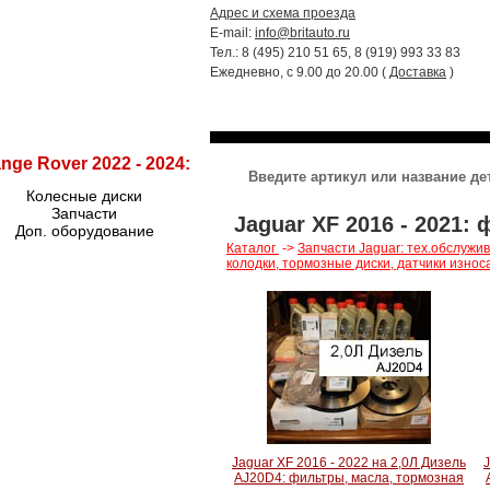
Адрес и схема проезда
E-mail:
info@britauto.ru
Тел.: 8 (495) 210 51 65, 8 (919) 993 33 83
Ежедневно, с 9.00 до 20.00 (
Доставка
)
RANGE ROVER 2022 - 2024
RR SPORT
nge Rover 2022 - 2024:
Колесные диски
Запчасти
Jaguar XF 2016 - 2021:
Доп. оборудование
Каталог
->
Запчасти Jaguar: тех.обслужи
колодки, тормозные диски, датчики износа
Jaguar XF 2016 - 2022 на 2,0Л Дизель
J
AJ20D4: фильтры, масла, тормозная