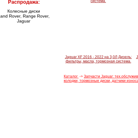
система.
Распродажа:
Колесные диски
and Rover, Range Rover,
Jaguar
Jaguar XF 2016 - 2022 на 3,0Л Дизель:
J
фильтры, масла, тормозная система.
Каталог
->
Запчасти Jaguar: тех.обслужи
колодки, тормозные диски, датчики износа