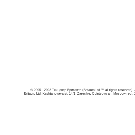
© 2005 - 2023 Техцентр Бритавто (Britauto Ltd ™ all rights reserved). An
Britauto Ltd: Kashtanovaya st, 14/1, Zarechie, Odintsovo ar., Moscow reg.,