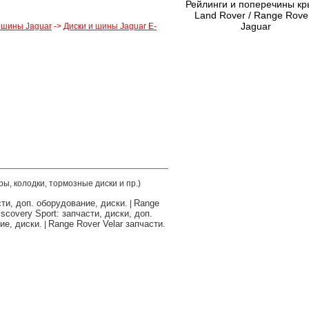
Рейлинги и поперечины к
Land Rover / Range Rover
Jaguar
 шины Jaguar
->
Диски и шины Jaguar E-
ры, колодки, тормозные диски и пр.)
сти, доп. оборудование, диски.
Range
|
scovery Sport: запчасти, диски, доп.
ие, диски.
Range Rover Velar запчасти.
|