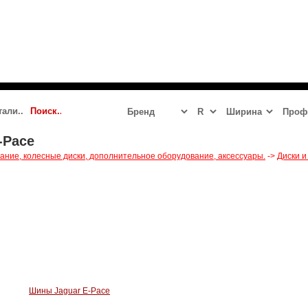
 2023 - 2024
JAGUAR
LR DEFENDER NEW
LR DISCOVERY 5
-Pace
вание, колесные диски, дополнительное оборудование, аксессуары.
->
Диски и
Шины Jaguar E-Pace