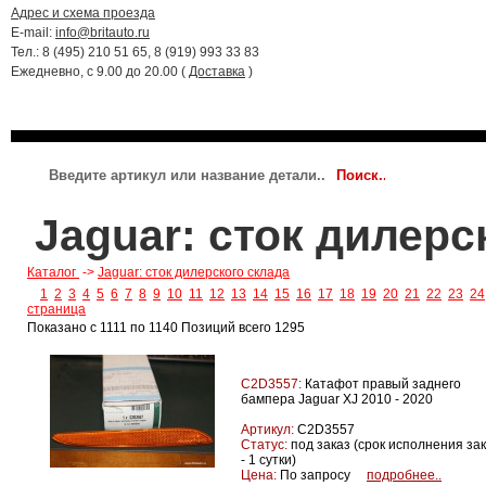
Адрес и схема проезда
E-mail:
info@britauto.ru
Тел.: 8 (495) 210 51 65, 8 (919) 993 33 83
Ежедневно, с 9.00 до 20.00 (
Доставка
)
RANGE ROVER 2022 - 2024
RR SPORT 2023 - 2024
JAGUAR
Jaguar: сток дилерс
Каталог
->
Jaguar: сток дилерского склада
1
2
3
4
5
6
7
8
9
10
11
12
13
14
15
16
17
18
19
20
21
22
23
24
страница
Показано с 1111 по 1140 Позиций всего 1295
C2D3557:
Катафот правый заднего
бампера Jaguar XJ 2010 - 2020
Артикул:
C2D3557
Статус:
под заказ (срок исполнения за
- 1 сутки)
Цена:
По запросу
подробнее..