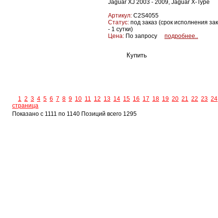
Jaguar XJ 2003 - 2009, Jaguar X-Type
Артикул:
C2S4055
Статус:
под заказ (срок исполнения за
- 1 сутки)
Цена:
По запросу
подробнее..
1
2
3
4
5
6
7
8
9
10
11
12
13
14
15
16
17
18
19
20
21
22
23
24
страница
Показано с 1111 по 1140 Позиций всего 1295