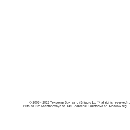
© 2005 - 2023 Техцентр Бритавто (Britauto Ltd ™ all rights reserved). An
Britauto Ltd: Kashtanovaya st, 14/1, Zarechie, Odintsovo ar., Moscow reg.,