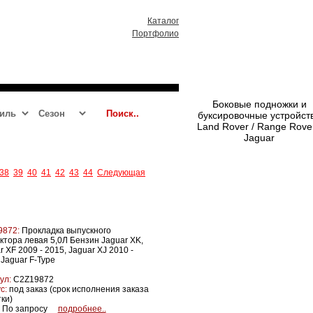
Каталог
Портфолио
RR 2013 - 2021
RRS 2014 - 2021
Боковые подножки и
буксировочные устройст
Land Rover / Range Rover
Jaguar
38
39
40
41
42
43
44
Следующая
9872:
Прокладка выпускного
ктора левая 5,0Л Бензин Jaguar XK,
r XF 2009 - 2015, Jaguar XJ 2010 -
 Jaguar F-Type
ул:
C2Z19872
с:
под заказ (срок исполнения заказа
тки)
По запросу
подробнее..