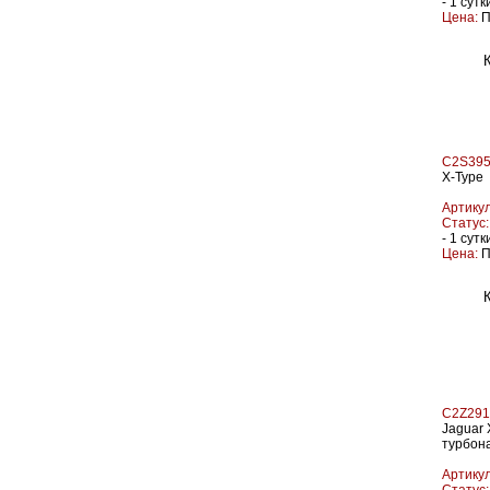
- 1 сутк
Цена:
П
C2S395
X-Type
Артикул
Статус:
- 1 сутк
Цена:
П
C2Z291
Jaguar 
турбон
Артикул