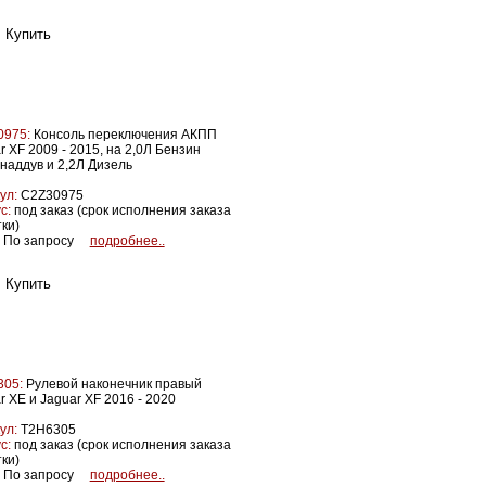
0975:
Консоль переключения АКПП
r XF 2009 - 2015, на 2,0Л Бензин
наддув и 2,2Л Дизель
ул:
C2Z30975
с:
под заказ (срок исполнения заказа
тки)
По запросу
подробнее..
305:
Рулевой наконечник правый
r XE и Jaguar XF 2016 - 2020
ул:
T2H6305
с:
под заказ (срок исполнения заказа
тки)
По запросу
подробнее..