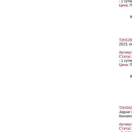
- 1 сутк
Цена:
П
T2H129
2023, п
Артикул
Статус:
- 1 сутк
Цена:
П
T2H342
Jaguar 
бензин
Артикул
Статус: