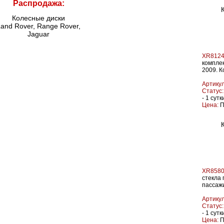
Распродажа:
Колесные диски
and Rover, Range Rover,
Jaguar
XR8124
комплек
2009. К
Артикул
Статус:
- 1 сутк
Цена:
П
XR8580
стекла 
пассаж
Артикул
Статус:
- 1 сутк
Цена:
П