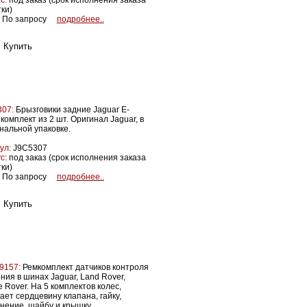
с:
под заказ (срок исполнения заказа
тки)
По запросу
подробнее..
07:
Брызговики задние Jaguar E-
 комплект из 2 шт. Оригинал Jaguar, в
нальной упаковке.
ул:
J9C5307
с:
под заказ (срок исполнения заказа
тки)
По запросу
подробнее..
9157:
Ремкомплект датчиков контроля
ния в шинах Jaguar, Land Rover,
 Rover. На 5 комплектов колес,
ает сердцевину клапана, гайку,
нение, шайбу и крышку.