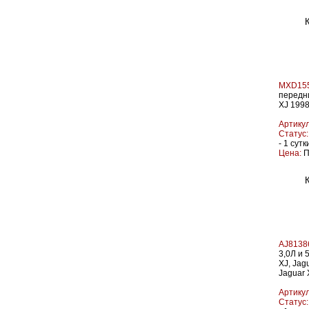
MXD15
передни
XJ 1998
Артикул
Статус:
- 1 сутк
Цена:
П
AJ8138
3,0Л и 
XJ, Jag
Jaguar
Артикул
Статус: