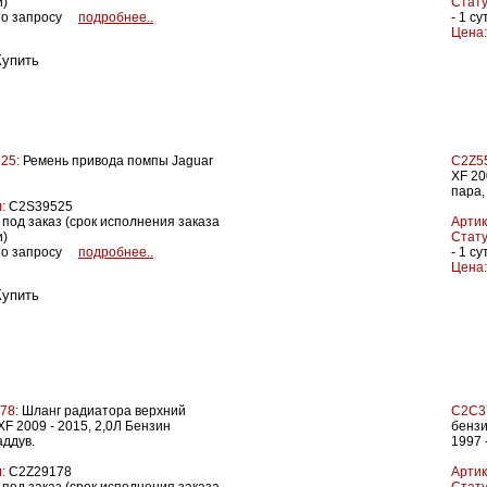
и)
Стату
о запросу
подробнее..
- 1 су
Цена:
25:
Ремень привода помпы Jaguar
C2Z5
XF 20
пара,
:
C2S39525
под заказ (срок исполнения заказа
Артик
и)
Стату
о запросу
подробнее..
- 1 су
Цена:
78:
Шланг радиатора верхний
C2C3
XF 2009 - 2015, 2,0Л Бензин
бензи
аддув.
1997 
:
C2Z29178
Артик