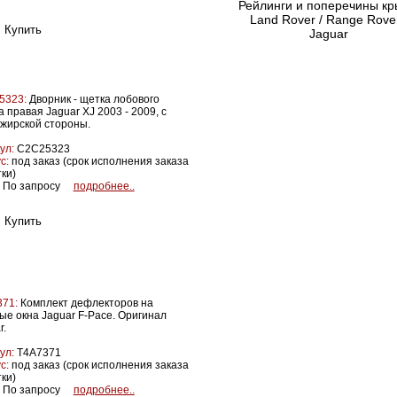
Рейлинги и поперечины к
Land Rover / Range Rover
Jaguar
5323:
Дворник - щетка лобового
а правая Jaguar XJ 2003 - 2009, с
жирской стороны.
ул:
C2C25323
с:
под заказ (срок исполнения заказа
тки)
По запросу
подробнее..
71:
Комплект дефлекторов на
ые окна Jaguar F-Pace. Оригинал
r.
ул:
T4A7371
с:
под заказ (срок исполнения заказа
тки)
По запросу
подробнее..