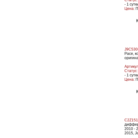
Статус:
- 1 сутк
Цена:
П
J9C530
Pace, к
оригина
Артикул
Статус:
- 1 сутк
Цена:
П
C2Z151
диффер
2010 - 
2015, J