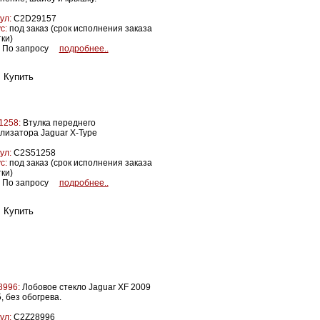
ул:
C2D29157
с:
под заказ (срок исполнения заказа
тки)
По запросу
подробнее..
1258:
Втулка переднего
лизатора Jaguar X-Type
ул:
C2S51258
с:
под заказ (срок исполнения заказа
тки)
По запросу
подробнее..
8996:
Лобовое стекло Jaguar XF 2009
5, без обогрева.
ул:
C2Z28996