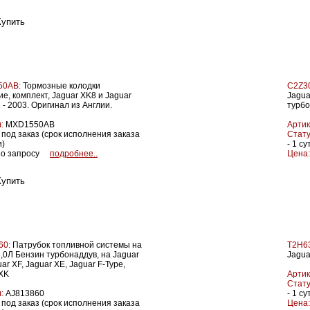
50AB:
Тормозные колодки
C2Z3
е, комплект, Jaguar XK8 и Jaguar
Jagua
 - 2003. Оригинал из Англии.
турбо
:
MXD1550AB
Артик
под заказ (срок исполнения заказа
Стату
и)
- 1 су
о запросу
подробнее..
Цена:
60:
Патрубок топливной системы на
T2H6
5,0Л Бензин турбонаддув, на Jaguar
Jagua
uar XF, Jaguar XE, Jaguar F-Type,
 XK
Артик
Стату
:
AJ813860
- 1 су
под заказ (срок исполнения заказа
Цена: