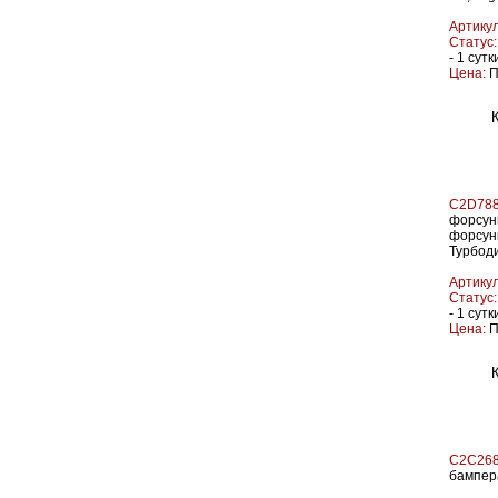
Артикул
Статус:
- 1 сутк
Цена:
П
C2D788
форсунк
форсунк
Турбод
Артикул
Статус:
- 1 сутк
Цена:
П
C2C268
бампера