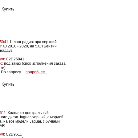
5041:
Шланг радиатора верхний
r XJ 2010 - 2020, на 5,0Л Бензин
наддув.
ул:
C2D25041
с:
под заказ (срок исполнения заказа
тки)
По запросу
подробнее..
611:
Колпачок центральный
ного диска Jaguar, черный, с мордой
а, на все модели Jaguar, с буквами
AR
ул:
C2D9611