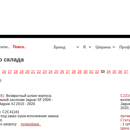
 2023 - 2024
JAGUAR
LR DEFENDER NEW
LR DISCOVERY 5
о склада
а
5
16
17
18
19
20
21
22
23
24
25
26
27
28
29
30
31
32
33
34
35
36
37
5
81:
Возвратный шланг корпуса
C2Z1
ьной заслонки Jaguar XF 2009 -
колле
Jaguar XJ 2010 - 2020
Jagua
2020,
:
C2C41181
под заказ (срок исполнения заказа
Артик
и)
Стату
о запросу
подробнее..
- 1 су
Цена: