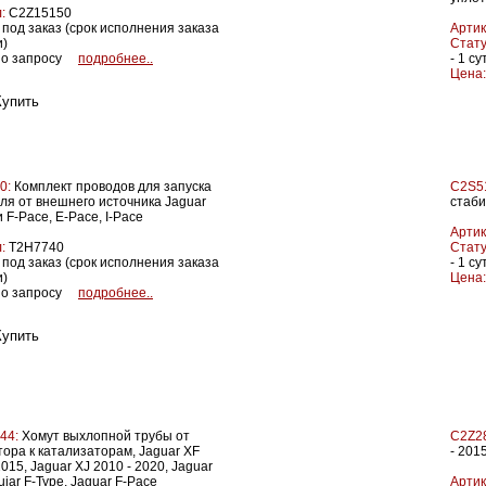
:
C2Z15150
под заказ (срок исполнения заказа
Артик
и)
Стату
о запросу
подробнее..
- 1 су
Цена:
0:
Комплект проводов для запуска
C2S5
ля от внешнего источника Jaguar
стаби
и F-Pace, E-Pace, I-Pace
Артик
:
T2H7740
Стату
под заказ (срок исполнения заказа
- 1 су
и)
Цена:
о запросу
подробнее..
44:
Хомут выхлопной трубы от
C2Z2
ора к катализаторам, Jaguar XF
- 201
2015, Jaguar XJ 2010 - 2020, Jaguar
uiar F-Type, Jaguar F-Pace
Артик