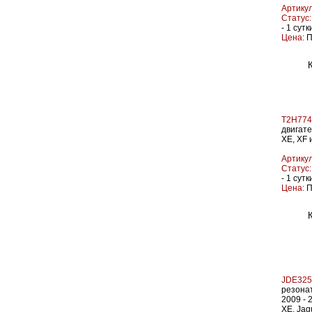
Артикул
Статус:
- 1 сутк
Цена:
П
T2H774
двигате
XE, XF 
Артикул
Статус:
- 1 сутк
Цена:
П
JDE325
резонат
2009 - 
XE, Jag