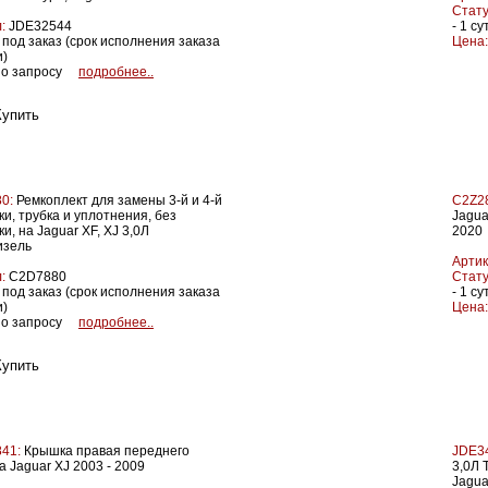
Стату
:
JDE32544
- 1 су
под заказ (срок исполнения заказа
Цена:
и)
о запросу
подробнее..
0:
Ремкоплект для замены 3-й и 4-й
C2Z2
и, трубка и уплотнения, без
Jagua
и, на Jaguar XF, XJ 3,0Л
2020
изель
Артик
:
C2D7880
Стату
под заказ (срок исполнения заказа
- 1 су
и)
Цена:
о запросу
подробнее..
41:
Крышка правая переднего
JDE3
 Jaguar XJ 2003 - 2009
3,0Л 
Jagua