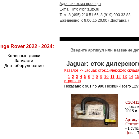
Адрес и схема проезда
E-mail:
info@britauto.ru
Тел.: 8 (495) 210 51 65, 8 (919) 993 33 83
Ежедневно, с 9.00 до 20.00 (
Доставка
)
RANGE ROVER 2022 - 2024
RR SPORT
nge Rover 2022 - 2024:
Колесные диски
Запчасти
Jaguar: сток дилерског
Доп. оборудование
Каталог
->
Jaguar: сток дилерского склад
1
2
3
4
5
6
7
8
9
10
11
12
13
14
1
страница
Показано с 961 по 990 Позиций всего 129
C2C411
дроссел
2015 и 
Артикул
Статус:
- 1 сутк
Цена:
П