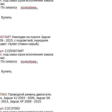
с:
под заказ (срок исполнения заказа
тки)
По запросу
подробнее..
587AMT:
Накладки на пороги Jaguar
09 - 2015, с подсветкой, передняя
 цвет: Oyster (темно-серый).
ул:
C2Z5587AMT
с:
под заказ (срок исполнения заказа
тки)
По запросу
подробнее..
7063:
Приводной ремень двигателя,
н, Jaguar XJ 2003 - 2009, Jaguar XK
- 2914, Jaguar XF 2009 - 2015
ул:
C2C37063