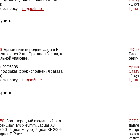
под заказ (срок исполнения заказа
Стату
и)
- 1 су
о запросу
подробнее..
Цена:
6:
Брызговики передние Jaguar E-
J9C53
омплект из 2 шт. Оригинал Jaguar, в
Pace,
льной упаковке.
ориги
:
J9C5306
Артик
под заказ (срок исполнения заказа
Стату
и)
- 1 су
о запросу
подробнее..
Цена:
50:
Болт передний карданный вал –
C2D2
енциал, M8 x 45mm, Jaguar XJ
давле
2020, Jaguar F-Type, Jaguar XF 2009 -
Range
aguar E-Pace
включ
уплот