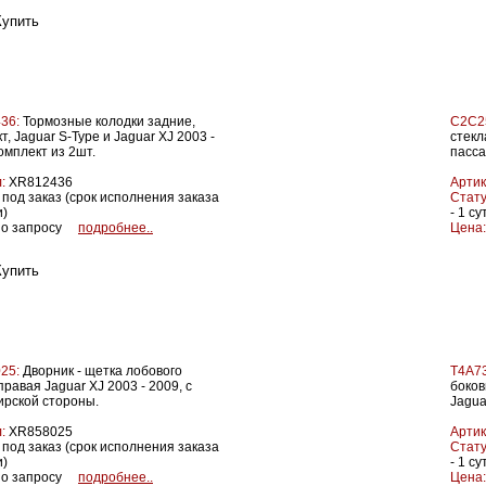
36:
Тормозные колодки задние,
C2C2
т, Jaguar S-Type и Jaguar XJ 2003 -
стекл
омплект из 2шт.
пасса
:
XR812436
Артик
под заказ (срок исполнения заказа
Стату
и)
- 1 су
о запросу
подробнее..
Цена:
25:
Дворник - щетка лобового
T4A73
правая Jaguar XJ 2003 - 2009, с
боков
ирской стороны.
Jagua
:
XR858025
Артик
под заказ (срок исполнения заказа
Стату
и)
- 1 су
о запросу
подробнее..
Цена: