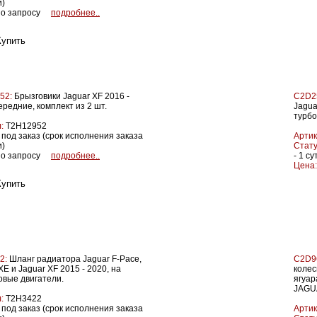
и)
о запросу
подробнее..
52:
Брызговики Jaguar XF 2016 -
C2D2
ередние, комплект из 2 шт.
Jagua
турбо
:
T2H12952
под заказ (срок исполнения заказа
Артик
и)
Стату
о запросу
подробнее..
- 1 су
Цена:
2:
Шланг радиатора Jaguar F-Pace,
C2D9
XE и Jaguar XF 2015 - 2020, на
колес
овые двигатели.
ягуар
JAGU
:
T2H3422
под заказ (срок исполнения заказа
Артик