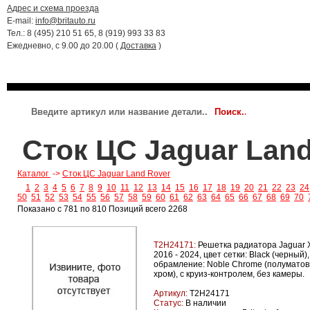
Адрес и схема проезда
E-mail:
info@britauto.ru
Тел.: 8 (495) 210 51 65, 8 (919) 993 33 83
Ежедневно, с 9.00 до 20.00 (
Доставка
)
RANGE ROVER 2022 - 2024
RR SPORT 2023 - 2024
JAGUAR
Сток ЦС Jaguar Lan
Каталог
->
Сток ЦС Jaguar Land Rover
1
2
3
4
5
6
7
8
9
10
11
12
13
14
15
16
17
18
19
20
21
22
23
24
50
51
52
53
54
55
56
57
58
59
60
61
62
63
64
65
66
67
68
69
70
Показано с 781 по 810 Позиций всего 2268
T2H24171:
Решетка радиатора Jaguar 
2016 - 2024, цвет сетки: Black (черный),
обрамление: Noble Chrome (полумато
хром), с круиз-контролем, без камеры.
Артикул:
T2H24171
Статус:
В наличии