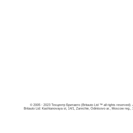
© 2005 - 2023 Техцентр Бритавто (Britauto Ltd ™ all rights reserved). An
Britauto Ltd: Kashtanovaya st, 14/1, Zarechie, Odintsovo ar., Moscow reg.,