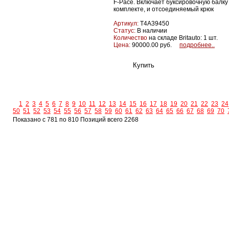
F-Pace. Включает буксировочную балку
комплекте, и отсоединяемый крюк
Артикул:
T4A39450
Статус:
В наличии
Количество
на складе Britauto: 1 шт.
Цена:
90000.00 руб.
подробнее..
1
2
3
4
5
6
7
8
9
10
11
12
13
14
15
16
17
18
19
20
21
22
23
24
50
51
52
53
54
55
56
57
58
59
60
61
62
63
64
65
66
67
68
69
70
Показано с 781 по 810 Позиций всего 2268