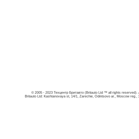
© 2005 - 2023 Техцентр Бритавто (Britauto Ltd ™ all rights reserved). An
Britauto Ltd: Kashtanovaya st, 14/1, Zarechie, Odintsovo ar., Moscow reg.,