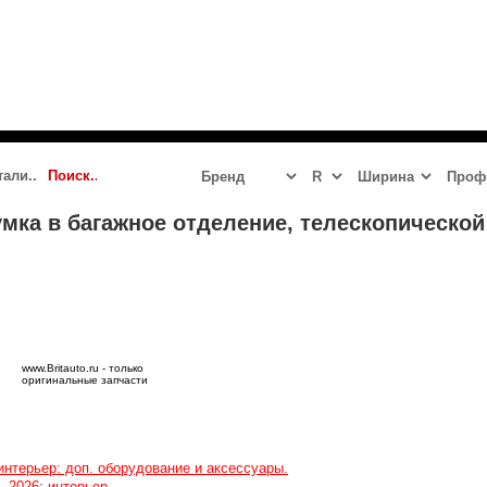
 2023 - 2024
JAGUAR
LR DEFENDER NEW
LR DISCOVERY 5
мка в багажное отделение, телескопической
www.Britauto.ru - только
оригинальные запчасти
 интерьер: доп. оборудование и аксессуары.
- 2026: интерьер