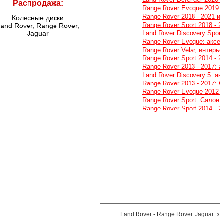
Распродажа:
Range Rover Evoque 2019 
Range Rover 2018 - 2021 
Колесные диски
Range Rover Sport 2018 - 
and Rover, Range Rover,
Jaguar
Land Rover Discovery Spo
Range Rover Evoque: акс
Range Rover Velar, интерь
Range Rover Sport 2014 - 
Range Rover 2013 - 2017:
Land Rover Discovery 5: 
Range Rover 2013 - 2017:
Range Rover Evoque 2012 
Range Rover Sport: Салон
Range Rover Sport 2014 - 
Land Rover - Range Rover, Jaguar: 