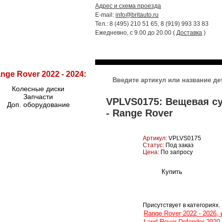
Адрес и схема проезда
E-mail:
info@britauto.ru
Тел.: 8 (495) 210 51 65, 8 (919) 993 33 83
Ежедневно, с 9.00 до 20.00 (
Доставка
)
RANGE ROVER 2022 - 2024
RR SPORT
nge Rover 2022 - 2024:
Колесные диски
Запчасти
VPLVS0175: Вещевая су
Доп. оборудование
- Range Rover
Артикул:
VPLVS0175
Статус:
Под заказ
Цена:
По запросу
Присутствует в категориях.
Range Rover 2022 - 2026,
Land Rover Defender 2020 