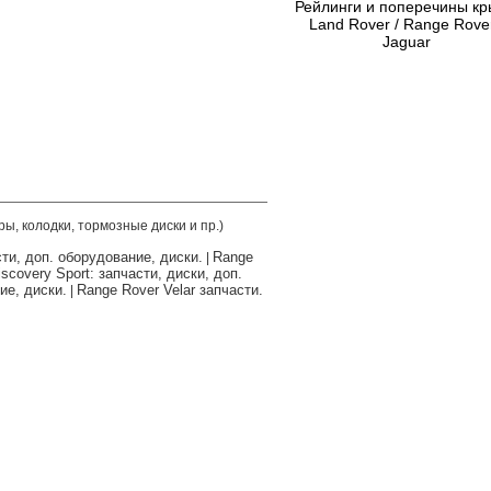
Рейлинги и поперечины к
Land Rover / Range Rover
Jaguar
ры, колодки, тормозные диски и пр.)
сти, доп. оборудование, диски.
Range
|
scovery Sport: запчасти, диски, доп.
ие, диски.
Range Rover Velar запчасти.
|