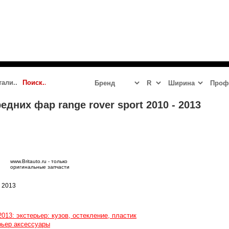
 2023 - 2024
JAGUAR
LR DEFENDER NEW
LR DISCOVERY 5
дних фар range rover sport 2010 - 2013
www.Britauto.ru - только
оригинальные запчасти
- 2013
2013: экстерьер: кузов, остекление, пластик
рьер аксессуары