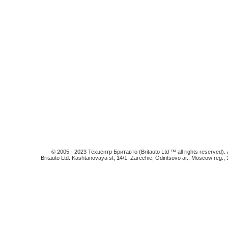
© 2005 - 2023 Техцентр Бритавто (Britauto Ltd ™ all rights reserved). An
Britauto Ltd: Kashtanovaya st, 14/1, Zarechie, Odintsovo ar., Moscow reg.,