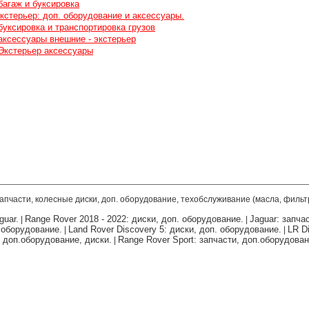
 багаж и буксировка
экстерьер: доп. оборудование и аксессуары.
 буксировка и транспортировка грузов
 аксессуары внешние - экстерьер
 Экстерьер аксессуары
запчасти, колесные диски, доп. оборудование, техобслуживание (масла, фильт
guar.
Range Rover 2018 - 2022: диски, доп. оборудование.
Jaguar: запча
|
|
. оборудование.
Land Rover Discovery 5: диски, доп. оборудование.
LR Di
|
|
, доп.оборудование, диски.
Range Rover Sport: запчасти, доп.оборудован
|