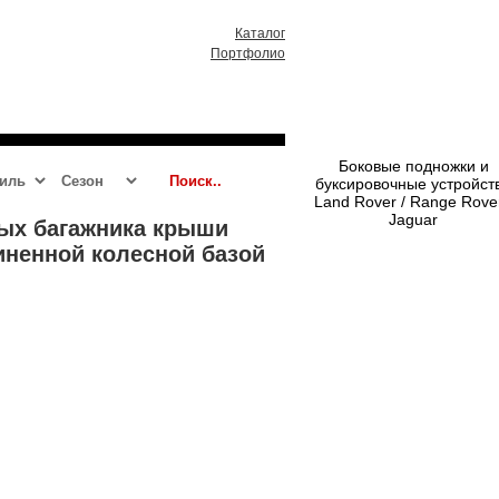
Каталог
Портфолио
RR 2013 - 2021
RRS 2014 - 2021
Боковые подножки и
буксировочные устройст
Land Rover / Range Rover
Jaguar
ных багажника крыши
линенной колесной базой