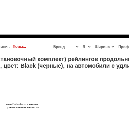
 2023 - 2024
JAGUAR
LR DEFENDER NEW
LR DISCOVERY 5
становочный комплект) рейлингов продоль
9, цвет: Black (черные), на автомобили с уд
www.Britauto.ru - только
оригинальные запчасти