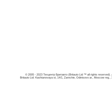
© 2005 - 2023 Техцентр Бритавто (Britauto Ltd ™ all rights reserved). An
Britauto Ltd: Kashtanovaya st, 14/1, Zarechie, Odintsovo ar., Moscow reg.,