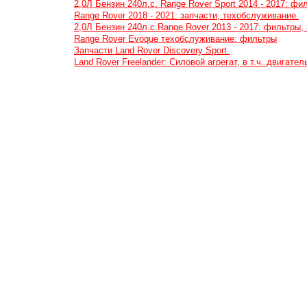
2,0Л Бензин 240л.с. Range Rover Sport 2014 - 2017: фи
Range Rover 2018 - 2021: запчасти, техобслуживание.
2,0Л Бензин 240л.с.Range Rover 2013 - 2017: фильтры,
Range Rover Evoque техобслуживание: фильтры
Запчасти Land Rover Discovery Sport.
Land Rover Freelander: Cиловой агрегат, в т.ч. двигат