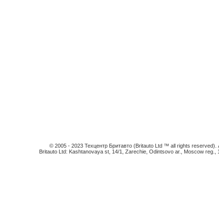
© 2005 - 2023 Техцентр Бритавто (Britauto Ltd ™ all rights reserved). An
Britauto Ltd: Kashtanovaya st, 14/1, Zarechie, Odintsovo ar., Moscow reg.,