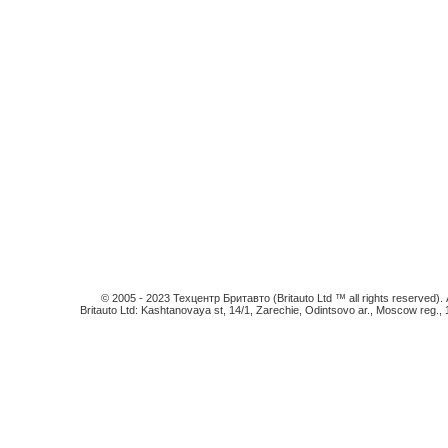
© 2005 - 2023 Техцентр Бритавто (Britauto Ltd ™ all rights reserved). An
Britauto Ltd: Kashtanovaya st, 14/1, Zarechie, Odintsovo ar., Moscow reg.,