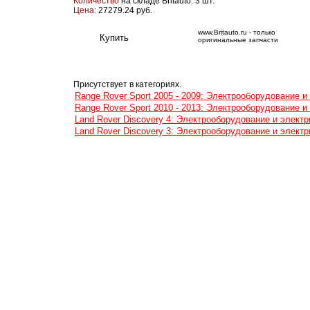
Количество
на складе Britauto: 3 шт.
Цена:
27279.24 руб.
www.Britauto.ru - только
оригинальные запчасти
Присутствует в категориях.
Range Rover Sport 2005 - 2009: Электрооборудование и
Range Rover Sport 2010 - 2013: Электрооборудование и
Land Rover Discovery 4: Электрооборудование и электр
Land Rover Discovery 3: Электрооборудование и электр