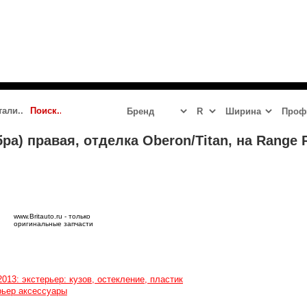
 2023 - 2024
JAGUAR
LR DEFENDER NEW
LR DISCOVERY 5
ра) правая, отделка Oberon/Titan, на Range R
www.Britauto.ru - только
оригинальные запчасти
2013: экстерьер: кузов, остекление, пластик
рьер аксессуары