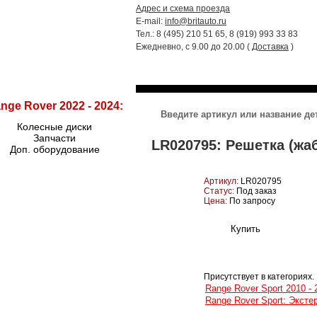
Адрес и схема проезда
E-mail:
info@britauto.ru
Тел.: 8 (495) 210 51 65, 8 (919) 993 33 83
Ежедневно, с 9.00 до 20.00 (
Доставка
)
RANGE ROVER 2022 - 2024
RR SPORT
nge Rover 2022 - 2024:
Колесные диски
Запчасти
LR020795: Решетка (жаб
Доп. оборудование
Артикул:
LR020795
Статус:
Под заказ
Цена:
По запросу
Присутствует в категориях.
Range Rover Sport 2010 - 
Range Rover Sport: Эксте