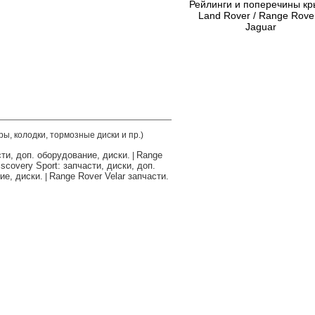
Рейлинги и поперечины к
Land Rover / Range Rover
Jaguar
ры, колодки, тормозные диски и пр.)
сти, доп. оборудование, диски.
Range
|
scovery Sport: запчасти, диски, доп.
ие, диски.
Range Rover Velar запчасти.
|