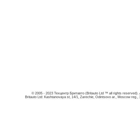
© 2005 - 2023 Техцентр Бритавто (Britauto Ltd ™ all rights reserved). An
Britauto Ltd: Kashtanovaya st, 14/1, Zarechie, Odintsovo ar., Moscow reg.,