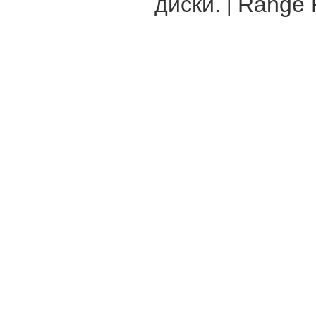
диски.
Range R
|