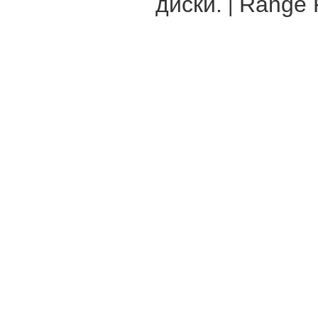
диски.
Range R
|