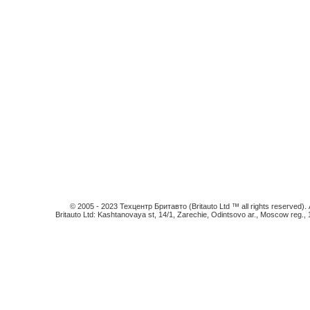
© 2005 - 2023 Техцентр Бритавто (Britauto Ltd ™ all rights reserved). An
Britauto Ltd: Kashtanovaya st, 14/1, Zarechie, Odintsovo ar., Moscow reg.,