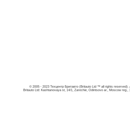
© 2005 - 2023 Техцентр Бритавто (Britauto Ltd ™ all rights reserved). An
Britauto Ltd: Kashtanovaya st, 14/1, Zarechie, Odintsovo ar., Moscow reg.,