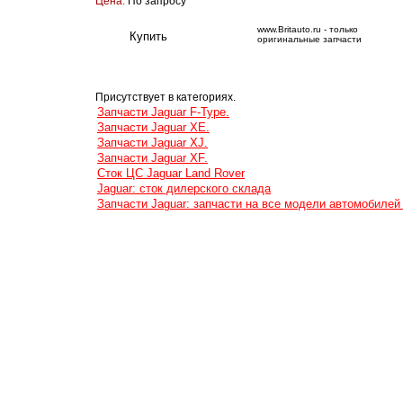
Цена:
По запросу
www.Britauto.ru - только
оригинальные запчасти
Присутствует в категориях.
Запчасти Jaguar F-Type.
Запчасти Jaguar XE.
Запчасти Jaguar XJ.
Запчасти Jaguar XF.
Сток ЦС Jaguar Land Rover
Jaguar: сток дилерского склада
Запчасти Jaguar: запчасти на все модели автомобилей