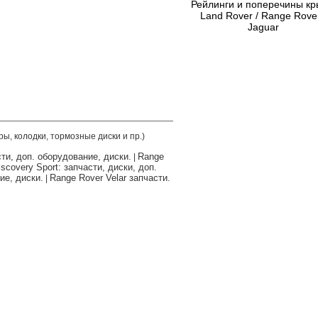
Рейлинги и поперечины к
Land Rover / Range Rover
Jaguar
ры, колодки, тормозные диски и пр.)
сти, доп. оборудование, диски.
Range
|
scovery Sport: запчасти, диски, доп.
ие, диски.
Range Rover Velar запчасти.
|