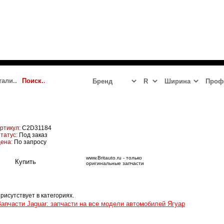
 2023 - 2024
JAGUAR
LR DEFENDER NEW
LR DISCOVERY 5
ртикул:
C2D31184
татус:
Под заказ
ена:
По запросу
www.Britauto.ru - только
оригинальные запчасти
рисутствует в категориях.
Запчасти Jaguar: запчасти на все модели автомобилей Ягуар