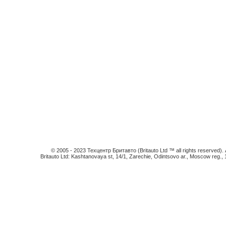
© 2005 - 2023 Техцентр Бритавто (Britauto Ltd ™ all rights reserved). An
Britauto Ltd: Kashtanovaya st, 14/1, Zarechie, Odintsovo ar., Moscow reg.,