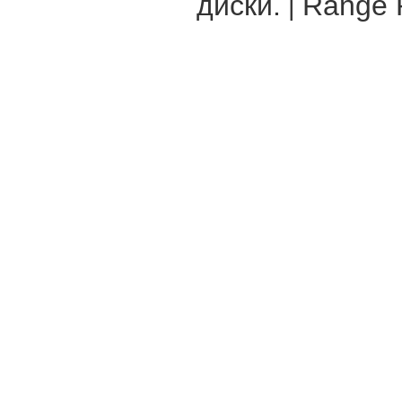
диски.
Range R
|